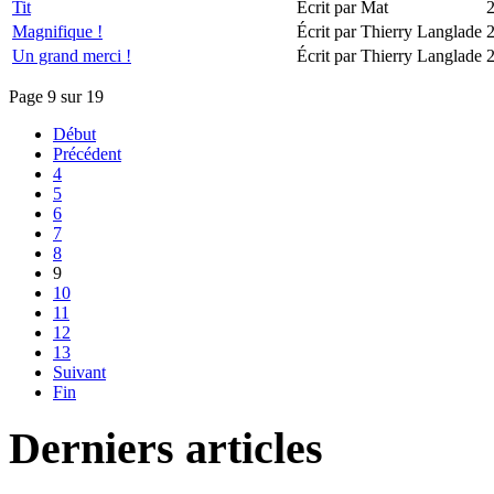
Tit
Écrit par Mat
Magnifique !
Écrit par Thierry Langlade
Un grand merci !
Écrit par Thierry Langlade
Page 9 sur 19
Début
Précédent
4
5
6
7
8
9
10
11
12
13
Suivant
Fin
Derniers articles