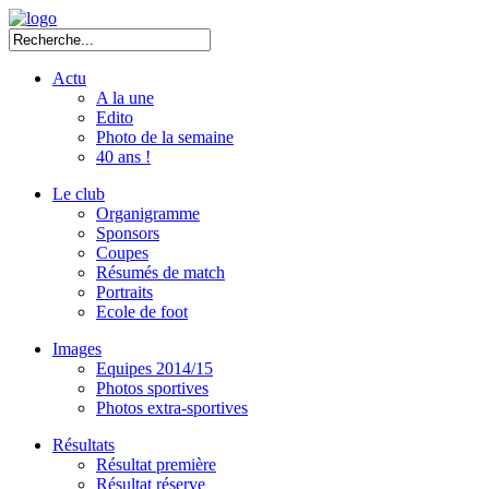
Actu
A la une
Edito
Photo de la semaine
40 ans !
Le club
Organigramme
Sponsors
Coupes
Résumés de match
Portraits
Ecole de foot
Images
Equipes 2014/15
Photos sportives
Photos extra-sportives
Résultats
Résultat première
Résultat réserve