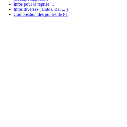
Infos pour la reprise ...
Infos diverses ( Lotos, Bal ... )
Composition des poules de PL