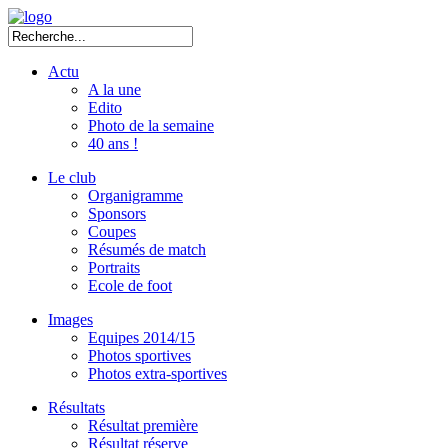
Actu
A la une
Edito
Photo de la semaine
40 ans !
Le club
Organigramme
Sponsors
Coupes
Résumés de match
Portraits
Ecole de foot
Images
Equipes 2014/15
Photos sportives
Photos extra-sportives
Résultats
Résultat première
Résultat réserve