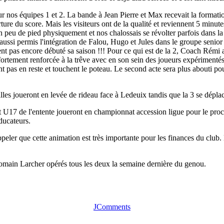
r nos équipes 1 et 2. La bande à Jean Pierre et Max recevait la format
ure du score. Mais les visiteurs ont de la qualité et reviennent 5 minute
 peu de pied physiquement et nos chalossais se révolter parfois dans la p
aussi permis l'intégration de Falou, Hugo et Jules dans le groupe senior 
ement pas encore débuté sa saison !!! Pour ce qui est de la 2, Coach Rémi
t fortement renforcée à la trêve avec en son sein des joueurs expérimenté
t pas en reste et touchent le poteau. Le second acte sera plus abouti pour 
illes joueront en levée de rideau face à Ledeuix tandis que la 3 se dé
U17 de l'entente joueront en championnat accession ligue pour le proch
éducateurs.
ppeler que cette animation est très importante pour les finances du club.
Romain Larcher opérés tous les deux la semaine dernière du genou.
JComments