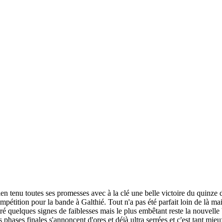
 tenu toutes ses promesses avec à la clé une belle victoire du quinze d
tition pour la bande à Galthié. Tout n'a pas été parfait loin de là mais i
ré quelques signes de faiblesses mais le plus embêtant reste la nouvelle b
 phases finales s'annoncent d'ores et déjà ultra serrées et c'est tant mie