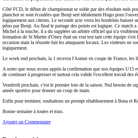
Côté FCD, le début de championnat se solde par des résultats nuls pou
planchot se sont écoulées que Benji sert idéalement Hugo pour l'ouvert
logiquement aux citrons. Le seconde acte verra les bordelais baisser un
péno par Benji. Au final le partage des points est logique. Ce match a 
Michel à la touche, il a du suppléer un arbitre officiel qui n'a visibl
formation de St Martin d'Oney était un vrai test tant cette équipe s'es
occasion mais la réussite fuit les attaquants locaux. Les visiteurs ne son
logiquement.
Le week end prochain, la 1 recevra l'Asmur en coupe de France, les f
A noter que nous avons appris la confirmation que nos équipes U15 et 
de continuer à progresser et surtout cela valide l'excellent travail des 
Vendredi prochain, c'est le premier loto de la saison. Nul besoin de ra
année sportive pour donner un coup de main.
Enfin pour terminer, souhaitons un prompt rétablissement à Ilona et 
Bonne semaine à toutes et tous.
Ajouter un Commentaire