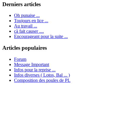
Derniers articles
Oh punaise ...
Toujours en lice ...
Au travail ...
çà fait causer ....
Encourageant pour la suite ...
Articles populaires
Forum
Message Important
Infos pour la reprise ...
Infos diverses ( Lotos, Bal ... )
Composition des poules de PL