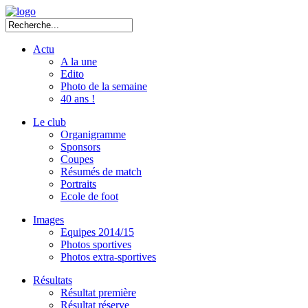
Actu
A la une
Edito
Photo de la semaine
40 ans !
Le club
Organigramme
Sponsors
Coupes
Résumés de match
Portraits
Ecole de foot
Images
Equipes 2014/15
Photos sportives
Photos extra-sportives
Résultats
Résultat première
Résultat réserve