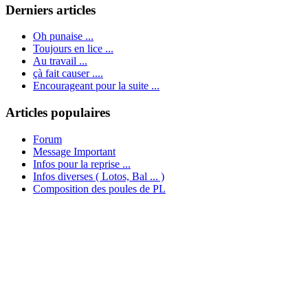
Derniers articles
Oh punaise ...
Toujours en lice ...
Au travail ...
çà fait causer ....
Encourageant pour la suite ...
Articles populaires
Forum
Message Important
Infos pour la reprise ...
Infos diverses ( Lotos, Bal ... )
Composition des poules de PL