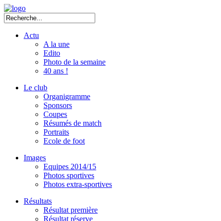
Actu
A la une
Edito
Photo de la semaine
40 ans !
Le club
Organigramme
Sponsors
Coupes
Résumés de match
Portraits
Ecole de foot
Images
Equipes 2014/15
Photos sportives
Photos extra-sportives
Résultats
Résultat première
Résultat réserve