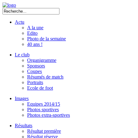
Actu
A la une
Edito
Photo de la semaine
40 ans !
Le club
Organigramme
Sponsors
Coupes
Résumés de match
Portraits
Ecole de foot
Images
Equipes 2014/15
Photos sportives
Photos extra-sportives
Résultats
Résultat première
Résultat réserve