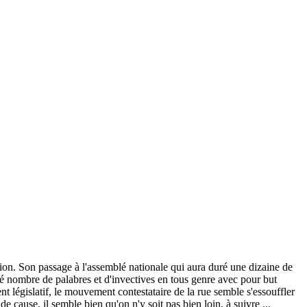
ution. Son passage à l'assemblé nationale qui aura duré une dizaine de
ité nombre de palabres et d'invectives en tous genre avec pour but
t législatif, le mouvement contestataire de la rue semble s'essouffler
e cause, il semble bien qu'on n'y soit pas bien loin, à suivre ...