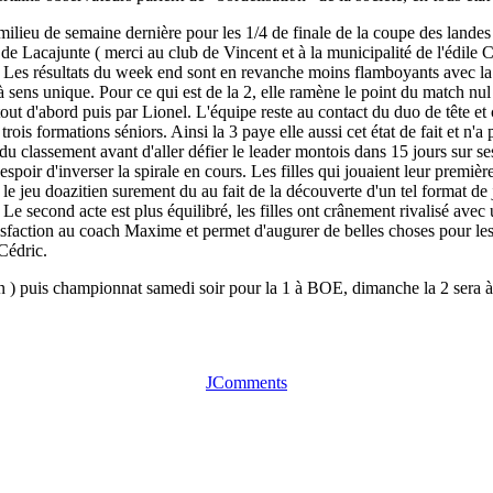
 milieu de semaine dernière pour les 1/4 de finale de la coupe des land
e Lacajunte ( merci au club de Vincent et à la municipalité de l'édile Ch
. Les résultats du week end sont en revanche moins flamboyants avec la 
 à sens unique. Pour ce qui est de la 2, elle ramène le point du match n
ut d'abord puis par Lionel. L'équipe reste au contact du duo de tête et c'
 trois formations séniors. Ainsi la 3 paye elle aussi cet état de fait et 
du classement avant d'aller défier le leader montois dans 15 jours sur se
'espoir d'inverser la spirale en cours. Les filles qui jouaient leur premiè
 le jeu doazitien surement du au fait de la découverte d'un tel format de 
. Le second acte est plus équilibré, les filles ont crânement rivalisé av
sfaction au coach Maxime et permet d'augurer de belles choses pour les
 Cédric.
on ) puis championnat samedi soir pour la 1 à BOE, dimanche la 2 sera à
JComments