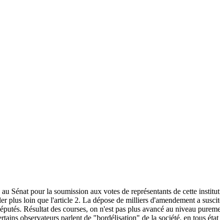
ais au Sénat pour la soumission aux votes de représentants de cette instit
ler plus loin que l'article 2. La dépose de milliers d'amendement a susc
députés. Résultat des courses, on n'est pas plus avancé au niveau puremen
tains observateurs parlent de "bordélisation" de la société, en tous état d