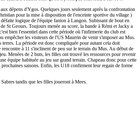
es aux dépens d'Ygos. Quelques jours seulement après la confrontation
ristian pour la mise à disposition de l'enceinte sportive du village )
défaite logique de l'équipe fanion à Langon. Subissant de bout en
ul de St Geours. Toujours menée au score, la bande à Rémi et Jacky a
est bien l'essentiel dans cette période où l'infirmerie du club est
n'a pu empêcher les visiteurs de l'US Maurrin de venir s'imposer au Mus.
s terres. La période est donc compliquée pour autant cela doit
re rencontre à 11 s'inclinent de peu sur le terrain du Mus. Au début de
jeu. Menées de 2 buts, les filles ont trouvé les ressources pour revenir
ec une équipe habituée au jeu sur grand terrain. Chapeau donc pour cette
 prochaines saisons. Enfin, les U18 confirment leur regain de forme
 Sabres tandis que les filles joueront à Mees.