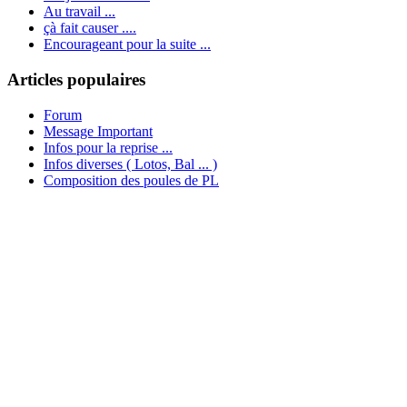
Au travail ...
çà fait causer ....
Encourageant pour la suite ...
Articles populaires
Forum
Message Important
Infos pour la reprise ...
Infos diverses ( Lotos, Bal ... )
Composition des poules de PL